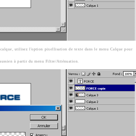
calque, utilisez l'option pixellisation de texte dans le menu Calque pour
aussien à partir du menu Filtre/Atténuation.